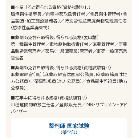
■卒業すると得られる資格（資格試験無し）
環境衛生指導員／向精神薬取扱責任者／食品衛生管理者（食
品製造・加工施設勤務者）／特別管理産業廃棄物管理責任者
（感染性産業廃棄物）
■薬剤師免許を取得後、得られる資格（要申請）
第一種衛生管理者／毒物劇物取扱責任者／麻薬管理者／医薬
品製造業管理者／薬局（一般販売業）管理者／卸売一般販売業
管理者
■薬剤師免許を取得後、得られる資格（資格試験有り）
麻薬取締官（員）（麻薬取締官は国家公務員、麻薬取締員は地
方公務員）／薬事監視員（地方公務員）／食品衛生監視員（地方
公務員）
■在学中に得られる資格（資格試験有り）
甲種危険物取扱主任者／登録販売員／NR・サプリメントアド
バイザー
薬剤師 国家試験
（薬学部）