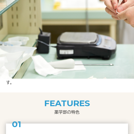
ホーム
学部・学科
薬学部
チーム医療の現場や地域で
信頼される薬剤師に
薬学部では、チーム医療で必要な多職種間連携を実践でき、さらに
地域社会に貢献できる薬剤師を養成します。そのために、最新の薬
学教育を通してヒトの健康や薬に関する科学を学び、早期体験学習
や実務実習を通して医療人としての資質を養います。また、研究活
動を通して研究マインド（課題発見能力と問題解決能力）を培いま
す。
FEATURES
薬学部の特色