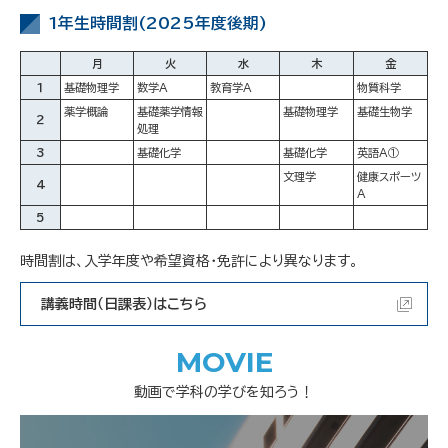
1年生時間割(2025年度後期)
月
火
水
木
金
１
基礎物理学
数学A
教育学A
物質科学
薬学概論
基礎薬学情報
基礎物理学
基礎生物学
２
処理
3
基礎化学
基礎化学
英語A①
文理学
健康スポーツ
4
A
5
時間割は、入学年度や希望資格・免許により異なります。
講義時間（日課表）はこちら
MOVIE
動画で学科の学びを知ろう！