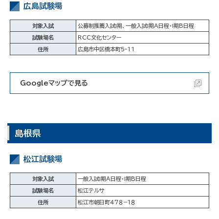
広島試験場
対象入試
公募制推薦入試Ⅰ期、一般入試Ⅰ期A日程・Ⅰ期B日程
試験場名
ＲＣＣ文化センター
住所
広島市中区橋本町5-11
Googleマップで見る
島根県
松江試験場
対象入試
一般入試Ⅰ期A日程・Ⅰ期B日程
試験場名
松江テルサ
住所
松江市朝日町４７８−１８