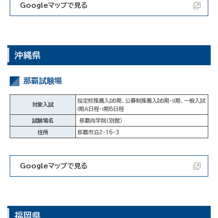
Googleマップで見る
沖縄県
那覇試験場
指定校推薦入試Ⅰ期、公募制推薦入試Ⅰ期・Ⅱ期、一般入試
対象入試
Ⅰ期A日程・Ⅰ期B日程
試験場名
那覇尚学院（別館）
住所
那覇市泊2-16-3
Googleマップで見る
福岡県