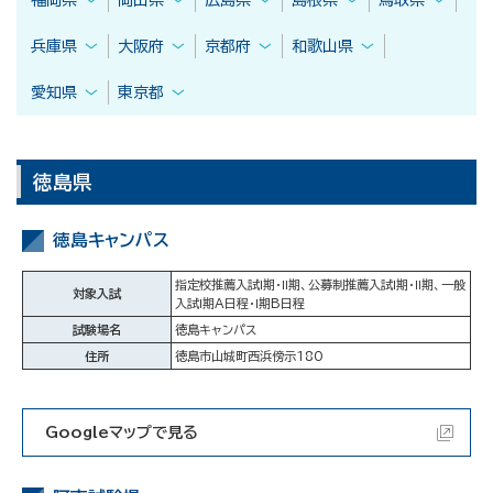
兵庫県
大阪府
京都府
和歌山県
愛知県
東京都
徳島県
徳島キャンパス
指定校推薦入試Ⅰ期・Ⅱ期、公募制推薦入試Ⅰ期・Ⅱ期、一般
対象入試
入試Ⅰ期A日程・Ⅰ期B日程
試験場名
徳島キャンパス
住所
徳島市山城町西浜傍示180
Googleマップで見る