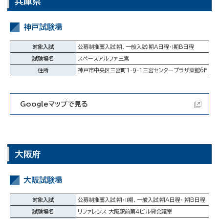
兵庫県
神戸試験場
対象入試
公募制推薦入試Ⅰ期、一般入試Ⅰ期A日程・Ⅰ期B日程
試験場名
スペースアルファ三宮
住所
神戸市中央区三宮町1-9-1三宮センタープラザ東館6F
Googleマップで見る
大阪府
大阪試験場
対象入試
公募制推薦入試Ⅰ期・Ⅱ期、一般入試Ⅰ期A日程・Ⅰ期B日程
試験場名
リファレンス 大阪駅前第４ビル貸会議室