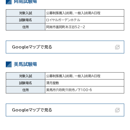
阿南試験場
対象入試
公募制推薦入試Ⅰ期、一般入試Ⅰ期A日程
試験場名
ロイヤルガーデンホテル
住所
阿南市富岡町あ王谷５２−２
Googleマップで見る
美馬試験場
対象入試
公募制推薦入試Ⅰ期、一般入試Ⅰ期A日程
試験場名
清月屋敷
住所
美馬市穴吹町穴吹市ノ下100-6
Googleマップで見る