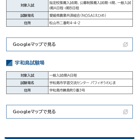
指定校推薦入試Ⅰ期、公募制推薦入試Ⅰ期・Ⅱ期、一般入試
対象入試
Ⅰ期A日程・Ⅰ期B日程
試験場名
愛媛県農業共済組合（ＮＯＳＡＩえひめ）
住所
松山市二番町4-4-2
Googleマップで見る
宇和島試験場
対象入試
一般入試Ⅰ期A日程
試験場名
宇和島市学習交流センター パフィオうわじま
住所
宇和島市鶴島町8番3号
Googleマップで見る