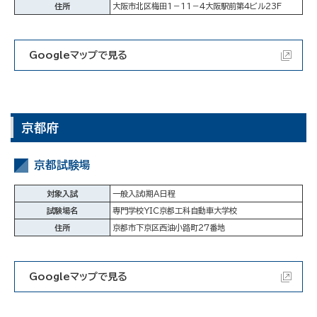
住所
大阪市北区梅田1－11－4大阪駅前第4ビル23F
Googleマップで見る
京都府
京都試験場
対象入試
一般入試Ⅰ期A日程
試験場名
専門学校YIC京都工科自動車大学校
住所
京都市下京区西油小路町27番地
Googleマップで見る