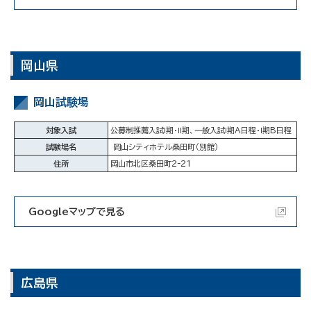
岡山県
岡山試験場
対象入試
公募制推薦入試Ⅰ期・Ⅱ期、一般入試Ⅰ期A日程・Ⅰ期B日程
試験場名
岡山シティホテル桑田町（別館）
住所
岡山市北区桑田町2-21
Googleマップで見る
広島県