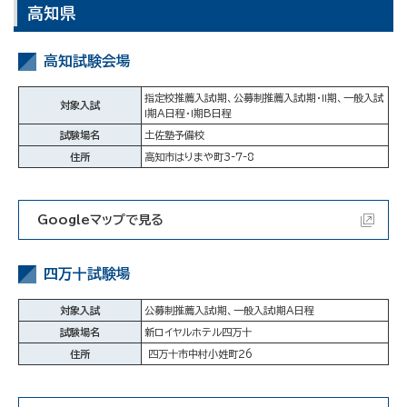
高知県
高知試験会場
指定校推薦入試Ⅰ期、公募制推薦入試Ⅰ期・Ⅱ期、一般入試
対象入試
Ⅰ期A日程・Ⅰ期B日程
試験場名
土佐塾予備校
住所
高知市はりまや町3-7-8
Googleマップで見る
四万十試験場
対象入試
公募制推薦入試Ⅰ期、一般入試Ⅰ期A日程
試験場名
新ロイヤルホテル四万十
住所
四万十市中村小姓町26