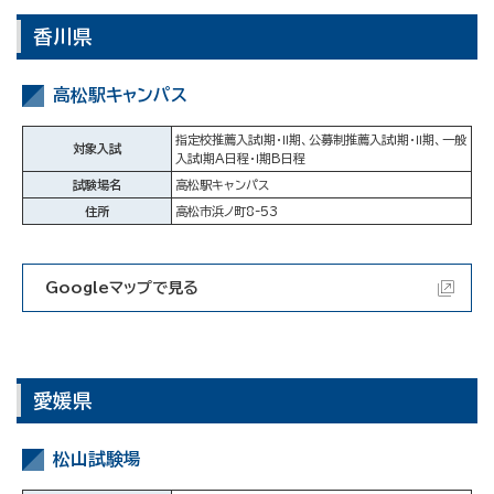
香川県
高松駅キャンパス
指定校推薦入試Ⅰ期・Ⅱ期、公募制推薦入試Ⅰ期・Ⅱ期、一般
対象入試
入試Ⅰ期A日程・Ⅰ期B日程
試験場名
高松駅キャンパス
住所
高松市浜ノ町8-53
Googleマップで見る
愛媛県
松山試験場