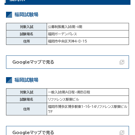
福岡試験場
対象入試
公募制推薦入試Ⅰ期・Ⅱ期
試験場名
福岡ガーデンパレス
住所
福岡市中央区天神4-8-15
Googleマップで見る
福岡試験場
対象入試
一般入試Ⅰ期A日程・Ⅰ期B日程
試験場名
リファレンス駅東ビル
福岡市博多区博多駅東1-16-14リファレンス駅東ビル
住所
７F
Googleマップで見る